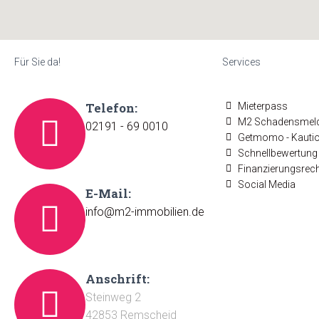
Für Sie da!
Services
Telefon:
Mieterpass
M2 Schadensmel
02191 - 69 0010
Getmomo - Kauti
Schnellbewertung 
Finanzierungsrec
Social Media
E-Mail:
info@m2-immobilien.de
Anschrift:
Steinweg 2
42853 Remscheid